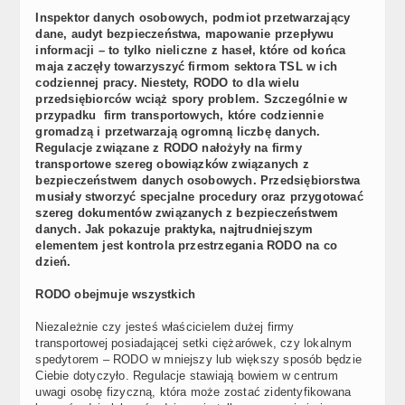
Inspektor danych osobowych, podmiot przetwarzający
dane, audyt bezpieczeństwa, mapowanie przepływu
informacji – to tylko nieliczne z haseł, które od końca
maja zaczęły towarzyszyć firmom sektora TSL w ich
codziennej pracy. Niestety, RODO to dla wielu
przedsiębiorców wciąż spory problem. Szczególnie w
przypadku firm transportowych, które codziennie
gromadzą i przetwarzają ogromną liczbę danych.
Regulacje związane z RODO nałożyły na firmy
transportowe szereg obowiązków związanych z
bezpieczeństwem danych osobowych. Przedsiębiorstwa
musiały stworzyć specjalne procedury oraz przygotować
szereg dokumentów związanych z bezpieczeństwem
danych. Jak pokazuje praktyka, najtrudniejszym
elementem jest kontrola przestrzegania RODO na co
dzień.
RODO obejmuje wszystkich
Niezależnie czy jesteś właścicielem dużej firmy
transportowej posiadającej setki ciężarówek, czy lokalnym
spedytorem – RODO w mniejszy lub większy sposób będzie
Ciebie dotyczyło. Regulacje stawiają bowiem w centrum
uwagi osobę fizyczną, która może zostać zidentyfikowana