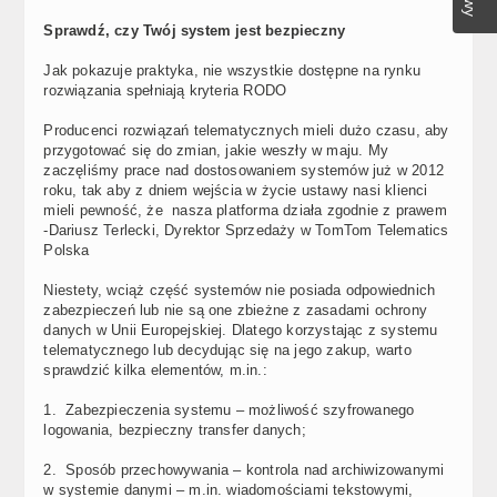
Sprawdź, czy Twój system jest bezpieczny
Jak pokazuje praktyka, nie wszystkie dostępne na rynku
rozwiązania spełniają kryteria RODO
Producenci rozwiązań telematycznych mieli dużo czasu, aby
przygotować się do zmian, jakie weszły w maju. My
zaczęliśmy prace nad dostosowaniem systemów już w 2012
roku, tak aby z dniem wejścia w życie ustawy nasi klienci
mieli pewność, że nasza platforma działa zgodnie z prawem
-Dariusz Terlecki, Dyrektor Sprzedaży w TomTom Telematics
Polska
Niestety, wciąż część systemów nie posiada odpowiednich
zabezpieczeń lub nie są one zbieżne z zasadami ochrony
danych w Unii Europejskiej. Dlatego korzystając z systemu
telematycznego lub decydując się na jego zakup, warto
sprawdzić kilka elementów, m.in.:
1. Zabezpieczenia systemu – możliwość szyfrowanego
logowania, bezpieczny transfer danych;
2. Sposób przechowywania – kontrola nad archiwizowanymi
w systemie danymi – m.in. wiadomościami tekstowymi,