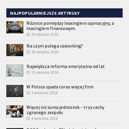
NAJPOPULARNIEJSZE ARTYKUŁY
Różnice pomiędzy leasingiem operacyjny, a
leasingiem finansowym.
29 sierpnia 2018
🕔
Na czym polega coworking?
30 sierpnia 2018
🕔
Największa reforma emerytalna od lat
31 sierpnia 2018
🕔
W Polsce upada coraz więcej firm
3 września 2018
🕔
Więcej niż suma jednostek – trzy cechy
zgranego zespołu
4 września 2018
🕔