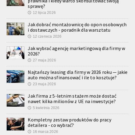
prawnika i kiedy warto skonsultować swoją
sprawę?
12 lipca 2026
🕔
Jak dobrać montażownicę do opon osobowych
i dostawczych - poradnik dla warsztatu
12 czerwca 2026
🕔
Jak wybrać agencję marketingową dla firmy w
2026?
27 maja 2026
🕔
Najtańszy leasing dla firmy w 2026 roku — jakie
auto można sfinansować i ile to kosztuje?
23 maja 2026
🕔
Jak firma z 5-letnim stażem może dostać
nawet kilka milionów z UE na inwestycje?
5 kwietnia 2026
🕔
Kompletny zestaw produktów do pracy
detailera - co wybrać?
16 marca 2026
🕔