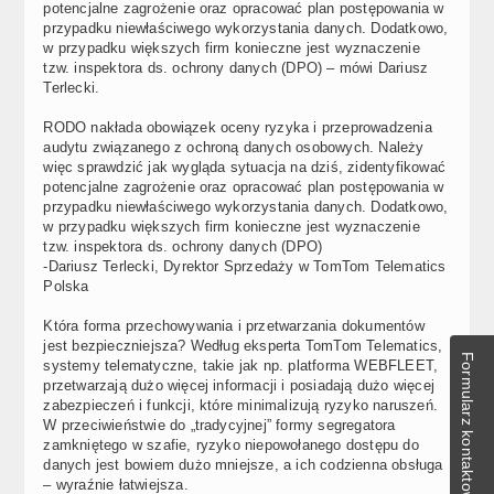
potencjalne zagrożenie oraz opracować plan postępowania w
przypadku niewłaściwego wykorzystania danych. Dodatkowo,
w przypadku większych firm konieczne jest wyznaczenie
tzw. inspektora ds. ochrony danych (DPO) – mówi Dariusz
Terlecki.
RODO nakłada obowiązek oceny ryzyka i przeprowadzenia
audytu związanego z ochroną danych osobowych. Należy
więc sprawdzić jak wygląda sytuacja na dziś, zidentyfikować
potencjalne zagrożenie oraz opracować plan postępowania w
przypadku niewłaściwego wykorzystania danych. Dodatkowo,
w przypadku większych firm konieczne jest wyznaczenie
tzw. inspektora ds. ochrony danych (DPO)
-Dariusz Terlecki, Dyrektor Sprzedaży w TomTom Telematics
Polska
Która forma przechowywania i przetwarzania dokumentów
jest bezpieczniejsza? Według eksperta TomTom Telematics,
Formularz kontaktowy
systemy telematyczne, takie jak np. platforma WEBFLEET,
przetwarzają dużo więcej informacji i posiadają dużo więcej
zabezpieczeń i funkcji, które minimalizują ryzyko naruszeń.
W przeciwieństwie do „tradycyjnej” formy segregatora
zamkniętego w szafie, ryzyko niepowołanego dostępu do
danych jest bowiem dużo mniejsze, a ich codzienna obsługa
– wyraźnie łatwiejsza.