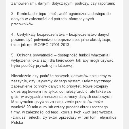
zamówieniami, danymi dotyczącymi podróży, czy raportami;
3. Kontrola dostępu– możliwość ograniczenia dostępu do
danych w zależności od potrzeb informacyjnych
pracowników;
4. Certyfikaty bezpieczeństwa – bezpieczeństwo danych
powinno być potwierdzone poprzez specjalne akredytacje,
takie jak np. ISO/IEC 27001:2013;
5. Ochrona prywatności – dostępność funkcji włączenia i
wyłączenia lokalizacji dla kierowców, tak aby mogli używać
trybu podróży prywatnej i służbowej.
Niezależnie czy podróże naszych kierowców spisujemy w
zeszycie, czy używamy do tego systemu telematycznego,
zapewnienie ochrony danych to priorytet. Nowe przepisy
określają bowiem nie tylko, co należy zrobić, ale także co
grozi w przypadku naruszenia ochrony danych osobowych.
Maksymalna grzywna za naruszenie przepisów może
wynieść 20 mln euro lub cztery procent obrotu rocznego
firmy, w zależności od tego, która z tych kwot jest wyższa.
-Dariusz Terlecki, Dyrektor Sprzedaży w TomTom Telematics
Polska