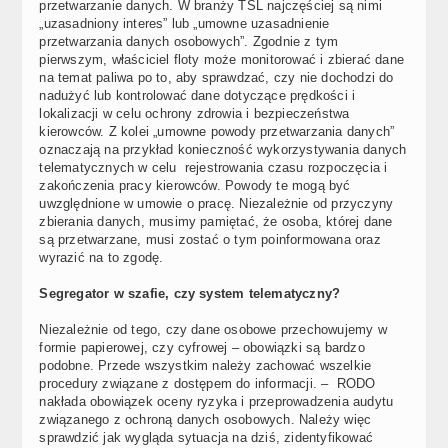
przetwarzanie danych. W branży TSL najczęściej są nimi
„uzasadniony interes” lub „umowne uzasadnienie
przetwarzania danych osobowych”. Zgodnie z tym
pierwszym, właściciel floty może monitorować i zbierać dane
na temat paliwa po to, aby sprawdzać, czy nie dochodzi do
nadużyć lub kontrolować dane dotyczące prędkości i
lokalizacji w celu ochrony zdrowia i bezpieczeństwa
kierowców. Z kolei „umowne powody przetwarzania danych”
oznaczają na przykład konieczność wykorzystywania danych
telematycznych w celu rejestrowania czasu rozpoczęcia i
zakończenia pracy kierowców. Powody te mogą być
uwzględnione w umowie o pracę. Niezależnie od przyczyny
zbierania danych, musimy pamiętać, że osoba, której dane
są przetwarzane, musi zostać o tym poinformowana oraz
wyrazić na to zgodę.
Segregator w szafie, czy system telematyczny?
Niezależnie od tego, czy dane osobowe przechowujemy w
formie papierowej, czy cyfrowej – obowiązki są bardzo
podobne. Przede wszystkim należy zachować wszelkie
procedury związane z dostępem do informacji. – RODO
nakłada obowiązek oceny ryzyka i przeprowadzenia audytu
związanego z ochroną danych osobowych. Należy więc
sprawdzić jak wygląda sytuacja na dziś, zidentyfikować