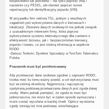
bezpośrednio lub pośrednio – nie tylko poprzez imię i
nazwisko czy PESEL, ale również poprzez numer
rejestracyjny lub identyfikacyjny pojazdu (VIN).
W przypadku firm sektora TSL, jednym z wrażliwych
zagadnień jest wykorzystanie danych o kierowcach i
lokalizacji. Zbieranie danych osobowych ma jednak związek
z uzasadnionym interesem firmy, która poprzez
wykorzystanie systemu telematycznego dba zarówno o
efektywność biznesu, jak i bezpieczeństwo kierowcy,
pojazdu i towaru, co jest istotną informacją w aspekcie
RODO.
-Dariusz Terlecki, Dyrektor Sprzedaży w TomTom Telematics
Polska
Pracownik musi być poinformowany
Aby przetwarzać dane osobowe zgodnie z zapisami RODO,
trzeba mieć ku temu ważny powód, a cel wykorzystania musi
być wcześniej określony. Najprostszą i najczęściej
spotykaną podstawą przetwarzania danych jest zgoda danej
osoby. Warto jednak pamiętać, że zgoda ta musi być
jednoznaczna, nie może być w żaden sposób wymuszana i
może zostać wycofana w każdej chwili. Oprócz wyrażenia
zgody istnieją też inne podstawy umożliwiające