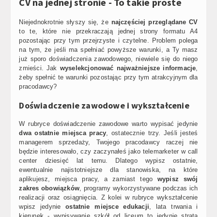
CV na jednej stronie - To takie proste
Niejednokrotnie słyszy się, że
najczęściej przeglądane CV
to te, które nie przekraczają jednej strony formatu A4
pozostając przy tym przejrzyste i czytelne. Problem polega
na tym, że jeśli ma spełniać powyższe warunki, a Ty masz
już sporo doświadczenia zawodowego, niewiele się do niego
zmieści. Jak
wyselekcjonować najważniejsze informacje
,
żeby spełnić te warunki pozostając przy tym atrakcyjnym dla
pracodawcy?
Doświadczenie zawodowe i wykształcenie
W rubryce doświadczenie zawodowe warto wypisać jedynie
dwa ostatnie miejsca pracy
, ostatecznie trzy. Jeśli jesteś
managerem sprzedaży, Twojego pracodawcy raczej nie
będzie interesowało, czy zaczynałeś jako telemarketer w call
center dziesięć lat temu. Dlatego wypisz ostatnie,
ewentualnie najistotniejsze dla stanowiska, na które
aplikujesz, miejsca pracy, a zamiast tego
wypisz swój
zakres obowiązków
, programy wykorzystywane podczas ich
realizacji oraz osiągnięcia. Z kolei w rubryce wykształcenie
wpisz jedynie
ostatnie miejsce edukacji
, lata trwania i
kierunek - wypisywanie szkół od liceum to jedynie strata