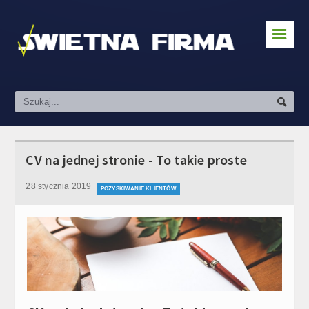
☰
Zakładanie działalności
Prawo & Podatki
Pozyskiwanie klientów
Kredyty i finanse
CV na jednej stronie - To takie proste
Prowadzenie firmy
28 stycznia 2019
POZYSKIWANIE KLIENTÓW
Social Media & Marketing
Kursy
Praca