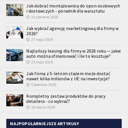
Jak dobrać montażownicę do opon osobowych
i dostawczych - poradnik dla warsztatu
12 czerwca 2026
🕔
Jak wybrać agencję marketingową dla firmy w
2026?
27 maja 2026
🕔
Najtańszy leasing dla firmy w 2026 roku — jakie
auto można sfinansować i ile to kosztuje?
23 maja 2026
🕔
Jak firma z 5-letnim stażem może dostać
nawet kilka milionów z UE na inwestycje?
5 kwietnia 2026
🕔
Kompletny zestaw produktów do pracy
detailera - co wybrać?
16 marca 2026
🕔
NAJPOPULARNIEJSZE ARTYKUŁY