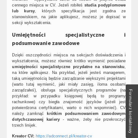
cennego miejsca w CV. Jeżeli robiłeś
studia podyplomowe
lub kursy
, których specyfikacja jest zgodna ze
stanowiskiem, na jakie aplikujesz, możesz je dopisać w
sekcji wykształcenia.
Umiejętności specjalistyczne i
podsumowanie zawodowe
Dzięki oszczędności miejsca na sekcjach doświadczenia i
wykształcenia, możesz również krótko wymienić posiadane
umiejętności specjalistyczne przydatne na stanowisku
,
na które aplikujesz. Na przykład, jeżeli jesteś managerem,
taką umiejętnością będzie zarządzanie większymi projektami
(warto tutaj wymienić, jaki miały zasięg, iloma osobami
zarządzałeś), obsługa specjalistycznych programów (na
Formularz kontaktowy
przykład: w przypadku księgowej będą to programy
rachunkowe) czy biegła znajomość języków (jeżeli jest
potwierdzona certyfikatami, warto o nich wspomnieć). CV
należy zamknąć
krótkim podsumowaniem zawodowym
dotychczasowej kariery
- ważne, żeby nie przekroczyć
trzech linijek.
Kreator CV:
https://adconnect.pl/kreator-cv