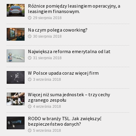
Różnice pomiędzy leasingiem operacyjny, a
leasingiem finansowym.
29 sierpnia 2018
🕔
Na czym polega coworking?
30 sierpnia 2018
🕔
Największa reforma emerytalna od lat
31 sierpnia 2018
🕔
W Polsce upada coraz więcej firm
3 września 2018
🕔
Więcej niż suma jednostek – trzy cechy
zgranego zespołu
4 września 2018
🕔
RODO w branży TSL. Jak zwiększyć
bezpieczeństwo danych?
5 września 2018
🕔