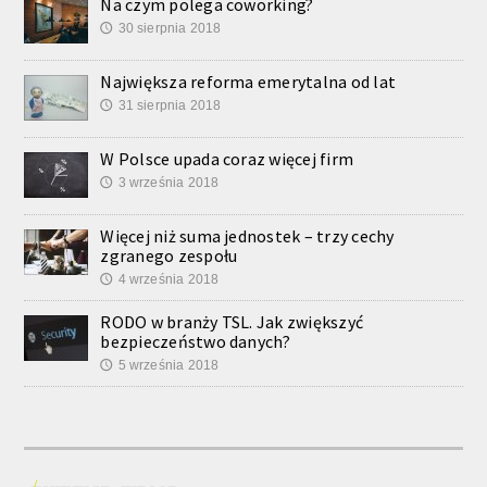
Na czym polega coworking?
30 sierpnia 2018
🕔
Największa reforma emerytalna od lat
31 sierpnia 2018
🕔
W Polsce upada coraz więcej firm
3 września 2018
🕔
Więcej niż suma jednostek – trzy cechy
zgranego zespołu
4 września 2018
🕔
RODO w branży TSL. Jak zwiększyć
bezpieczeństwo danych?
5 września 2018
🕔