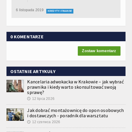
6 listopada 2019
KREDYTY I FINANSE
0 KOMENTARZE
Zostaw komentarz
OSTATNIE ARTYKUŁY
Kancelaria adwokacka w Krakowie – jak wybrać
prawnika i kiedy warto skonsultować swoją
sprawę?
12 lipca 2026
🕔
Jak dobrać montażownicę do opon osobowych
i dostawczych - poradnik dla warsztatu
12 czerwca 2026
🕔