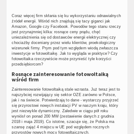
Coraz więcej firm skłania się ku wykorzystaniu odnawialnych
źródeł energii. Wśród nich znajdują się tacy giganci jak
Amazon, Google czy Facebook. Powodów tego stanu rzeczy
jest przynajmniej kilka: rosnące ceny prądu, chęć
uniezależnienia się od dostawców energii elektrycznej czy
chociażby doceniany przez wielu klientów, proekologiczny
wizerunek firmy. Prym pod tym względem wiodą zwłaszcza
inwestycje w fotowoltaikę. Jak to wygląda w praktyce? Czy
fotowoltaika rzeczywiście może przynieść tyle korzyści
przedsiębiorcom?
Rosnące zainteresowanie fotowoltaiką
wśród firm
Zainteresowanie fotowoltaiką stale wzrasta. Już teraz jest to
najszybciej rozwijający się sektor OZE zarówno w Polsce,
jak i na świecie. Potwierdzają to dane - wystarczy przyjrzeć
się przyrostowi nowych instalacji PV w naszym kraju, który
jest niezwykle dynamiczny. Zaledwie w ciągu pół roku
wyniósł on ponad 200 MW (zestawienie danych z grudnia
2018 i maja 2019). Co istotne, szacuje się, że Polska ma
szansę zająć 4 miejscu w UE pod względem rocznych
przyrostów nowych mocy fotowoltaicznych.