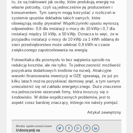
to, że są traktowani jak osoby, które produkują energię na
własne potrzeby, czyli są jednocześnie jej producentem i
konsumentem. Tym samym mogą korzystać z rozliczeń w
systemie upustów dokładnie takich samych, które
obowiązują osoby prywatne! Współczynniki upustu wynoszą
odpowiednio: 0,8 dla instalacji o mocy do 10 kWp i 0,7 dla
instalacji między 10 kWp, a 50 kWp. Oznacza to więc, że w
przypadku instalacji o mocy do 10 kWp za 1 kWh oddaną do
sieci przedsiębiorstwo może odebrać 0,8 kWh w czasie
zwiększonego zapotrzebowania na energię.
Fotowoltaika dla przemysłu to bez wątpienia sposób na
redukcję kosztów, ale nie tylko. To jednoczesność możliwość
pozyskania dodatkowych środków na rozwój. Atrakcyjne
warunki finansowania inwestycji w OZE sprawiają, że już po
kilku latach można pozyskiwać darmowy prąd, a tym samym
uniezależnić się od zakładu energetycznego. Duże znaczenie
ma jednocześnie wizerunek firmy, która troszczy się o
środowisko. W dobie współczesnych problemów, jest to
aspekt coraz bardziej znaczący, którego nie należy pomijać.
Artykuł zewnętrzny
Media społecznościowe





Udostępnij na