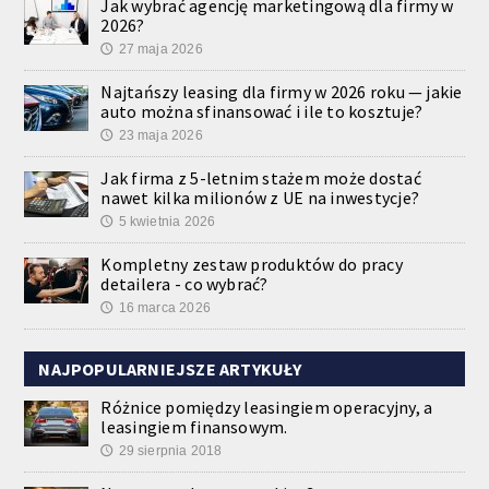
Jak wybrać agencję marketingową dla firmy w
2026?
27 maja 2026
🕔
Najtańszy leasing dla firmy w 2026 roku — jakie
auto można sfinansować i ile to kosztuje?
23 maja 2026
🕔
Jak firma z 5-letnim stażem może dostać
nawet kilka milionów z UE na inwestycje?
5 kwietnia 2026
🕔
Kompletny zestaw produktów do pracy
detailera - co wybrać?
16 marca 2026
🕔
NAJPOPULARNIEJSZE ARTYKUŁY
Różnice pomiędzy leasingiem operacyjny, a
leasingiem finansowym.
29 sierpnia 2018
🕔