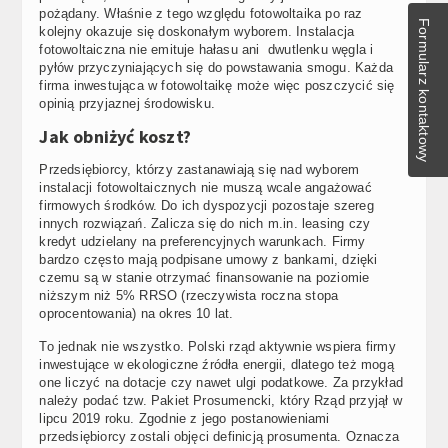
pożądany. Właśnie z tego względu fotowoltaika po raz
Formularz kontaktowy
kolejny okazuje się doskonałym wyborem. Instalacja
fotowoltaiczna nie emituje hałasu ani dwutlenku węgla i
pyłów przyczyniających się do powstawania smogu. Każda
firma inwestująca w fotowoltaikę może więc poszczycić się
opinią przyjaznej środowisku.
Jak obniżyć koszt?
Przedsiębiorcy, którzy zastanawiają się nad wyborem
instalacji fotowoltaicznych nie muszą wcale angażować
firmowych środków. Do ich dyspozycji pozostaje szereg
innych rozwiązań. Zalicza się do nich m.in. leasing czy
kredyt udzielany na preferencyjnych warunkach. Firmy
bardzo często mają podpisane umowy z bankami, dzięki
czemu są w stanie otrzymać finansowanie na poziomie
niższym niż 5% RRSO (rzeczywista roczna stopa
oprocentowania) na okres 10 lat.
To jednak nie wszystko. Polski rząd aktywnie wspiera firmy
inwestujące w ekologiczne źródła energii, dlatego też mogą
one liczyć na dotacje czy nawet ulgi podatkowe. Za przykład
należy podać tzw. Pakiet Prosumencki, który Rząd przyjął w
lipcu 2019 roku. Zgodnie z jego postanowieniami
przedsiębiorcy zostali objęci definicją prosumenta. Oznacza