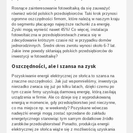
Rosnące zainteresowanie fotowoltaiką da się zauważyć
również wśród polskich przedsiębiorców. Taki krok przynosi
ogromne oszczędności firmom, które należą w naszym kraju
do segmentu płacącego najwyższe rachunki za energię.
Zyski mogą wynieść nawet 45%! Co więcej, instalacja
fotowoltaiczna w przedsiębiorstwach zwraca się w
zdecydowanie krótszym czasie niż w przypadku domów
jednorodzinnych. Średni okres zwrotu wynosi około 6-7 lat.
Jakie inne powody skłaniają polskich przedsiębiorców do
inwestycji w fotowoltaikę?
Oszczędności, ale i szansa na zysk
Pozyskiwanie energii elektrycznej ze słońca to szansa na
znaczne oszczędności. Jak już wspomnieliśmy, inwestycja
nierzadko zwraca się już po kilku latach, dzięki czemu po
tym czasie firmy uzyskują darmową energię, którą zasilają
urządzenia w firmie. Ale co dzieje się z wyprodukowaną
energią w momencie, gdy przedsiębiorstwo jest nieczynne,
co ma miejsce np. w weekendy? Pozyskane wówczas
nadwyżki energii mogą zostać sprzedane do zakładu
energetycznego stanowiąc tym samym dodatkowe źródło
zarobków przedsiębiorstwa! Ponadto, produkcja energii
elektrycznej ze słońca wiąże się z możliwością uzyskania