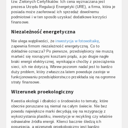
tzw. Zielonych Certyfikatów. Ich cena wyznaczana jest
prezesa Urzędu Regulacji Energetyki (URE), a firma, która je
posiada może zaoferować ich sprzedaż dowolnemu
podmiotowi i w ten sposób uzyskać dodatkowe korzyści
finansowe.
Niezależność energetyczna
Nie ulega wątpliwości, że
inwestycja w fotowoltaikę
,
zapewnia firmom niezależność energetyczną. Co to
dokładnie oznacza? Po pierwsze, przedsiębiorcy nie muszą
martwić się rosnącymi kosztami prądu, a po drugie nagłe
braki energii elektrycznej, wynikające choćby z przeciążenia
sieci, ich nie dotyczą. Wbrew pozorom nadal jest to bardzo
duży problem, który zwłaszcza latem powoduje zastoje w
funkcjonowaniu przedsiębiorstw,co przekłada się na ogromne
straty finansowe.
Wizerunek proekologiczny
Kwestia ekologii i dbałości o środowisko to tematy, które
obecnie poruszane są niemal na całym świecie. Nie bez
powodu największe marki decydują się na rezygnację z
wykorzystania plastiku, inwestycje w recykling czy właśnie
odnawialne źródła energii. Klienci bacznie śledzą ich
posunięcia, a wizerunek proekologiczny jest bardzo