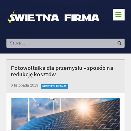
☰
Zakładanie działalności
Prawo & Podatki
Pozyskiwanie klientów
Kredyty i finanse
Fotowoltaika dla przemysłu - sposób na
redukcję kosztów
Prowadzenie firmy
6 listopada 2019
Social Media & Marketing
KREDYTY I FINANSE
Kursy
Praca