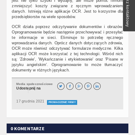
Formularz kontaktowy
jest nie tylko szybki i wydajny, ale może pomóc firmom
zmniejszyć koszty związane z ręcznym wprowadzaniem
danych. Istnieją różne aplikacje OCR. Jest to korzystne dla
przedsiębiorstw na wiele sposobów.
OCR działa poprzez odczytywanie dokumentów i obrazów.
Oprogramowanie będzie następnie przechowywać i przesyłać
te informacje w sieci. Eliminuje to potrzebę ręcznego
wprowadzania danych. Oprócz danych dotyczących zdrowia,
OCR może również odczytywać formularze medyczne. Kilka
aplikacji OCR może korzystać z tej technologii. Wśród nich
są: 'Zdrowie', 'Wykańczanie i etykietowanie' oraz 'Pisane w
języku angielskim'. Oprogramowanie to może tłumaczyć
dokumenty w różnych językach.
Media społecznościowe





Udostępnij na
17 grudnia 2021
PROWADZENIE FIRMY
0 KOMENTARZE