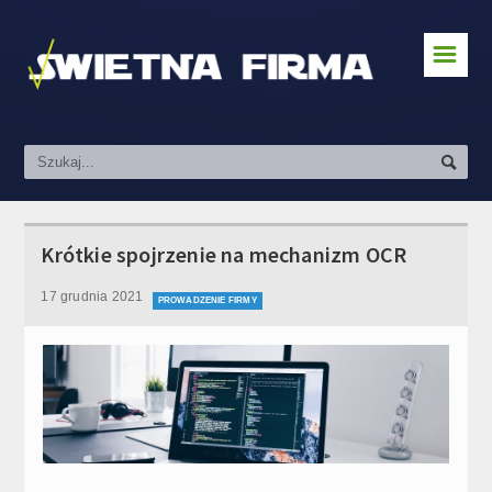
☰
Zakładanie działalności
Prawo & Podatki
Pozyskiwanie klientów
Kredyty i finanse
Krótkie spojrzenie na mechanizm OCR
Prowadzenie firmy
17 grudnia 2021
PROWADZENIE FIRMY
Social Media & Marketing
Kursy
Praca