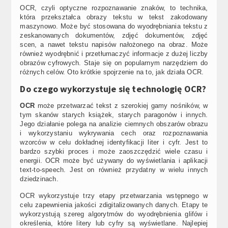
OCR, czyli optyczne rozpoznawanie znaków, to technika,
która przekształca obrazy tekstu w tekst zakodowany
maszynowo. Może być stosowana do wyodrębniania tekstu z
zeskanowanych dokumentów, zdjęć dokumentów, zdjęć
scen, a nawet tekstu napisów nałożonego na obraz. Może
również wyodrębnić i przetłumaczyć informacje z dużej liczby
obrazów cyfrowych. Staje się on popularnym narzędziem do
różnych celów. Oto krótkie spojrzenie na to, jak działa OCR.
Do czego wykorzystuje się technologię OCR?
OCR
może przetwarzać tekst z szerokiej gamy nośników, w
tym skanów starych książek, starych paragonów i innych.
Jego działanie polega na analizie ciemnych obszarów obrazu
i wykorzystaniu wykrywania cech oraz rozpoznawania
wzorców w celu dokładnej identyfikacji liter i cyfr. Jest to
bardzo szybki proces i może zaoszczędzić wiele czasu i
energii. OCR może być używany do wyświetlania i aplikacji
text-to-speech. Jest on również przydatny w wielu innych
dziedzinach.
OCR wykorzystuje trzy etapy przetwarzania wstępnego w
celu zapewnienia jakości zdigitalizowanych danych. Etapy te
wykorzystują szereg algorytmów do wyodrębnienia glifów i
określenia, które litery lub cyfry są wyświetlane. Najlepiej