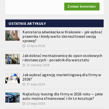
Zostaw komentarz
OSTATNIE ARTYKUŁY
Kancelaria adwokacka w Krakowie – jak wybrać
prawnika i kiedy warto skonsultować swoją
sprawę?
12 lipca 2026
🕔
Jak dobrać montażownicę do opon osobowych
i dostawczych - poradnik dla warsztatu
12 czerwca 2026
🕔
Jak wybrać agencję marketingową dla firmy w
2026?
27 maja 2026
🕔
Najtańszy leasing dla firmy w 2026 roku — jakie
auto można sfinansować i ile to kosztuje?
23 maja 2026
🕔