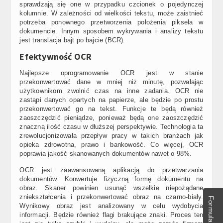
sprawdzają się one w przypadku czcionek o pojedynczej
kolumnie. W zależności od wielkości tekstu, może zaistnieć
potrzeba ponownego przetworzenia położenia piksela w
dokumencie. Innym sposobem wykrywania i analizy tekstu
jest translacja bajt po bajcie (BCR).
Efektywność OCR
Najlepsze oprogramowanie OCR jest w stanie
przekonwertować dane w mniej niż minutę, pozwalając
użytkownikom zwolnić czas na inne zadania. OCR nie
zastąpi danych opartych na papierze, ale będzie po prostu
przekonwertować go na tekst. Funkcje te będą również
zaoszczędzić pieniądze, ponieważ będą one zaoszczędzić
znaczną ilość czasu w dłuższej perspektywie. Technologia ta
zrewolucjonizowała przepływ pracy w takich branżach jak
opieka zdrowotna, prawo i bankowość. Co więcej, OCR
poprawia jakość skanowanych dokumentów nawet o 98%.
OCR jest zaawansowaną aplikacją do przetwarzania
dokumentów. Konwertuje fizyczną formę dokumentu na
obraz. Skaner powinien usunąć wszelkie niepożądane
zniekształcenia i przekonwertować obraz na czarno-biały.
Wynikowy obraz jest analizowany w celu wydobycia
informacji. Będzie również flagi brakujące znaki. Proces ten