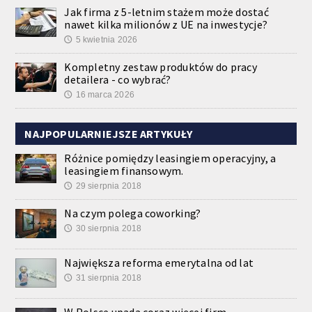
Jak firma z 5-letnim stażem może dostać
nawet kilka milionów z UE na inwestycje?
5 kwietnia 2026
🕔
Kompletny zestaw produktów do pracy
detailera - co wybrać?
16 marca 2026
🕔
NAJPOPULARNIEJSZE ARTYKUŁY
Różnice pomiędzy leasingiem operacyjny, a
leasingiem finansowym.
29 sierpnia 2018
🕔
Na czym polega coworking?
30 sierpnia 2018
🕔
Największa reforma emerytalna od lat
31 sierpnia 2018
🕔