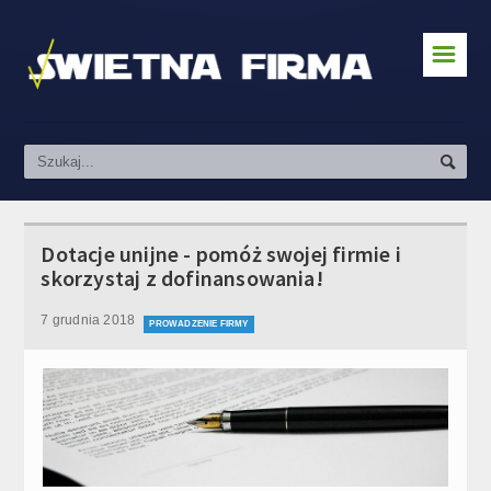
☰
Zakładanie działalności
Prawo & Podatki
Pozyskiwanie klientów
Kredyty i finanse
Dotacje unijne - pomóż swojej firmie i
skorzystaj z dofinansowania!
Prowadzenie firmy
7 grudnia 2018
Social Media & Marketing
PROWADZENIE FIRMY
Kursy
Praca