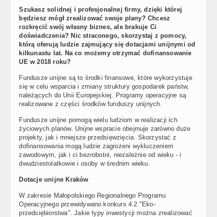
Szukasz solidnej i profesjonalnej firmy, dzięki której
będziesz mógł zrealizować swoje plany? Chcesz
rozkręcić swój własny biznes, ale brakuje Ci
doświadczenia? Nic straconego, skorzystaj z pomocy,
którą oferują ludzie zajmujący się dotacjami unijnymi od
kilkunastu lat. Na co możemy otrzymać dofinansowanie
UE w 2018 roku?
Fundusze unijne są to środki finansowe, które wykorzystuje
się w celu wsparcia i zmiany struktury gospodarek państw,
należących do Unii Europejskiej. Programy operacyjne są
realizowane z części środków funduszy unijnych.
Fundusze unijne pomogą wielu ludziom w realizacji ich
życiowych planów. Unijne wspracie obejmuje zarówno duże
projekty, jak i mniejsze przedsięwzięcia. Skorzystać z
dofinansowania mogą ludzie zagrożeni wykluczeniem
zawodowym, jak i ci bezrobotni, niezależnie od wieku - i
dwudziestolatkowie i osoby w średnim wieku.
Dotacje unijne Kraków
W zakresie Małopolskiego Regionalnego Programu
Operacyjnego przewidywano konkurs 4.2 "Eko-
przedsiębiorstwa". Jakie typy inwestycji można zrealizować