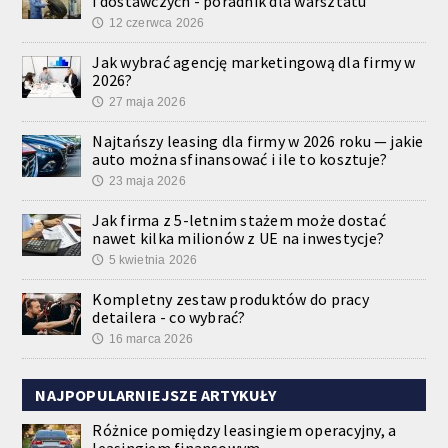
i dostawczych - poradnik dla warsztatu
12 czerwca 2026
🕔
Jak wybrać agencję marketingową dla firmy w
2026?
27 maja 2026
🕔
Najtańszy leasing dla firmy w 2026 roku — jakie
auto można sfinansować i ile to kosztuje?
23 maja 2026
🕔
Jak firma z 5-letnim stażem może dostać
nawet kilka milionów z UE na inwestycje?
5 kwietnia 2026
🕔
Kompletny zestaw produktów do pracy
detailera - co wybrać?
16 marca 2026
🕔
NAJPOPULARNIEJSZE ARTYKUŁY
Różnice pomiędzy leasingiem operacyjny, a