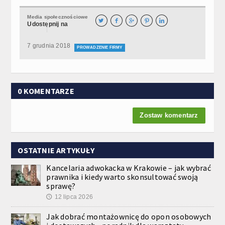
Media społecznościowe





Udostępnij na
7 grudnia 2018
PROWADZENIE FIRMY
0 KOMENTARZE
Zostaw komentarz
OSTATNIE ARTYKUŁY
Kancelaria adwokacka w Krakowie – jak wybrać
prawnika i kiedy warto skonsultować swoją
sprawę?
12 lipca 2026
🕔
Jak dobrać montażownicę do opon osobowych