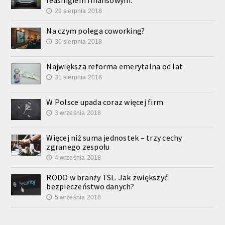
leasingiem finansowym.
29 sierpnia 2018
🕔
Na czym polega coworking?
30 sierpnia 2018
🕔
Największa reforma emerytalna od lat
31 sierpnia 2018
🕔
W Polsce upada coraz więcej firm
3 września 2018
🕔
Więcej niż suma jednostek – trzy cechy
zgranego zespołu
4 września 2018
🕔
RODO w branży TSL. Jak zwiększyć
bezpieczeństwo danych?
5 września 2018
🕔