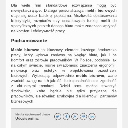
Dla wielu firm standardowe rozwiązania mogą być
niewystarczające. Dlatego personalizacja
mebli biurowych
staje się coraz bardziej popularna. Możliwość dostosowania
kolorystyki, rozmiarów czy dodatkowych funkcji mebli do
specyficznych potrzeb danego biura może znacząco wpłynąć
na komfort i efektywność pracy.
Podsumowanie
Meble biurowe
to kluczowy element każdego środowiska
pracy, który wpływa zarówno na wygląd biura, jak i na
komfort oraz zdrowie pracowników. W Polsce, podobnie jak
na całym świecie, rośnie świadomość znaczenia ergonomii,
innowacji oraz estetyki w projektowaniu przestrzeni
biurowych. Wybierając odpowiednie
meble biurowe
, warto
zwrócić uwagę na ich jakość, funkcjonalność oraz zgodność
z aktualnymi trendami. Dzięki temu można stworzyć
środowisko, które będzie nie tylko przyjazne dla
pracowników, ale również atrakcyjne dla klientów i partnerów
biznesowych.
Media społecznościowe





Udostępnij na