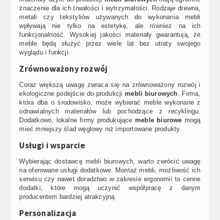
znaczenie dla ich trwałości i wytrzymałości. Rodzaje drewna,
metali czy tekstyliów używanych do wykonania mebli
wpływają nie tylko na estetykę, ale również na ich
funkcjonalność. Wysokiej jakości materiały gwarantują, że
meble będą służyć przez wiele lat bez utraty swojego
wyglądu i funkcji.
Zrównoważony rozwój
Coraz większą uwagę zwraca się na zrównoważony rozwój i
ekologiczne podejście do produkcji
mebli biurowych
. Firma,
która dba o środowisko, może wybierać meble wykonane z
odnawialnych materiałów lub pochodzące z recyklingu.
Dodatkowo, lokalne firmy produkujące
meble biurowe
mogą
mieć mniejszy ślad węglowy niż importowane produkty.
Usługi i wsparcie
Wybierając dostawcę mebli biurowych, warto zwrócić uwagę
na oferowane usługi dodatkowe. Montaż mebli, możliwość ich
serwisu czy nawet doradztwo w zakresie ergonomii to cenne
dodatki, które mogą uczynić współpracę z danym
producentem bardziej atrakcyjną.
Personalizacja