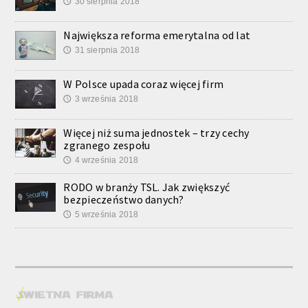
30 sierpnia 2018
🕔
Największa reforma emerytalna od lat
31 sierpnia 2018
🕔
W Polsce upada coraz więcej firm
3 września 2018
🕔
Więcej niż suma jednostek – trzy cechy
zgranego zespołu
4 września 2018
🕔
RODO w branży TSL. Jak zwiększyć
bezpieczeństwo danych?
5 września 2018
🕔