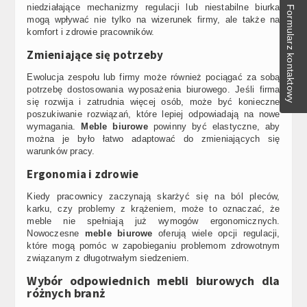
niedziałające mechanizmy regulacji lub niestabilne biurka
Formularz kontaktowy
mogą wpływać nie tylko na wizerunek firmy, ale także na
komfort i zdrowie pracowników.
Zmieniające się potrzeby
Ewolucja zespołu lub firmy może również pociągać za sobą
potrzebę dostosowania wyposażenia biurowego. Jeśli firma
się rozwija i zatrudnia więcej osób, może być konieczne
poszukiwanie rozwiązań, które lepiej odpowiadają na nowe
wymagania.
Meble biurowe
powinny być elastyczne, aby
można je było łatwo adaptować do zmieniających się
warunków pracy.
Ergonomia i zdrowie
Kiedy pracownicy zaczynają skarżyć się na ból pleców,
karku, czy problemy z krążeniem, może to oznaczać, że
meble nie spełniają już wymogów ergonomicznych.
Nowoczesne
meble biurowe
oferują wiele opcji regulacji,
które mogą pomóc w zapobieganiu problemom zdrowotnym
związanym z długotrwałym siedzeniem.
Wybór odpowiednich mebli biurowych dla
różnych branż