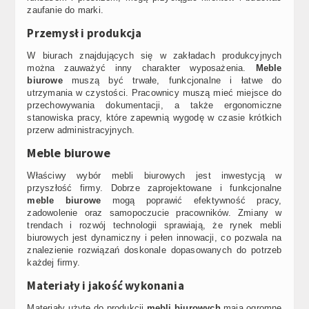
zaufanie do marki.
Przemysł i produkcja
W biurach znajdujących się w zakładach produkcyjnych
można zauważyć inny charakter wyposażenia.
Meble
biurowe
muszą być trwałe, funkcjonalne i łatwe do
utrzymania w czystości. Pracownicy muszą mieć miejsce do
przechowywania dokumentacji, a także ergonomiczne
stanowiska pracy, które zapewnią wygodę w czasie krótkich
przerw administracyjnych.
Meble biurowe
Właściwy wybór mebli biurowych jest inwestycją w
przyszłość firmy. Dobrze zaprojektowane i funkcjonalne
meble biurowe
mogą poprawić efektywność pracy,
zadowolenie oraz samopoczucie pracowników. Zmiany w
trendach i rozwój technologii sprawiają, że rynek mebli
biurowych jest dynamiczny i pełen innowacji, co pozwala na
znalezienie rozwiązań doskonale dopasowanych do potrzeb
każdej firmy.
Materiały i jakość wykonania
Materiały użyte do produkcji
mebli biurowych
mają ogromne