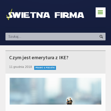
☰
Zakładanie działalności
Prawo & Podatki
Pozyskiwanie klientów
Kredyty i finanse
Czym jest emerytura z IKE?
Prowadzenie firmy
11 grudnia 2018
PRAWO & PODATKI
Social Media & Marketing
Kursy
Praca