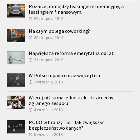
Różnice pomiędzy leasingiem operacyjny, a
leasingiem finansowym.
29 sierpnia 2018
🕔
Na czym polega coworking?
30 sierpnia 2018
🕔
Największa reforma emerytalna od lat
31 sierpnia 2018
🕔
W Polsce upada coraz więcej firm
3 września 2018
🕔
Więcej niż suma jednostek – trzy cechy
zgranego zespołu
4 września 2018
🕔
RODO w branży TSL. Jak zwiększyć
bezpieczeństwo danych?
5 września 2018
🕔