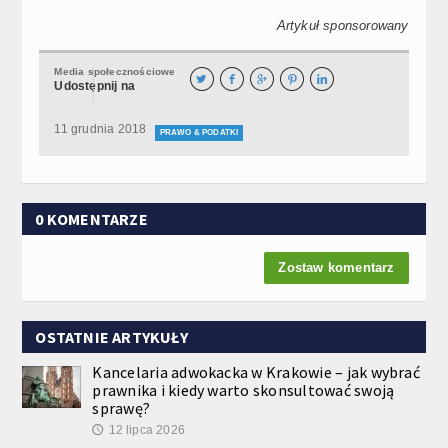
Artykuł sponsorowany
Media społecznościowe





Udostępnij na
11 grudnia 2018
PRAWO & PODATKI
0 KOMENTARZE
Zostaw komentarz
OSTATNIE ARTYKUŁY
Kancelaria adwokacka w Krakowie – jak wybrać
prawnika i kiedy warto skonsultować swoją
sprawę?
12 lipca 2026
🕔