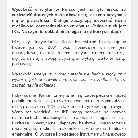
Wysokość emerytur w Polsce jest na tyle niska, że
większość dorosłych osób obawia się, z czego utrzymają
się w przyszłości. Dlatego zaczynają rozważać różne
możliwości oszczędzania na emeryturę. Jedną z nich jest
IKE. Na czym to dokładnie polega i jakie korzyści daje?
IKE, czyli Indywidualne Konta Emerytalne funkcjonują w
Polsce już od 2004 roku. Posiadanie ich nie jest
obowiązkowe, ale daje szereg korzyści, dlatego troszcząc
się już dzisiaj o swoją przyszłą emeryturę, warto to wziąć
pod uwagę.
Wysokość emerytury z pracy etacie nie będzie nigdy zbyt
wysoka, jeśli pracownik sam zawczasu nie zadba o to, by
zacząć na nią odkładać.
Indywidualne Konta Emerytalne są zabezpieczone przed
podatkiem Belki, czyli oszczędności na nich zgromadzone
nie są obarczone 19% podatkiem od zysków kapitałowych.
Warto też wiedzieć, że IKE mogą bazować na różnych
instrumentach finansowych, mianowicie mogą to być
fundusze inwestycyjne, depozyty bankowe, ubezpieczenia
inwestycyjne, rachunki maklerskie czy dowolne fundusze
emerytalne. O wyborze konkretnego instrumentu finansowego