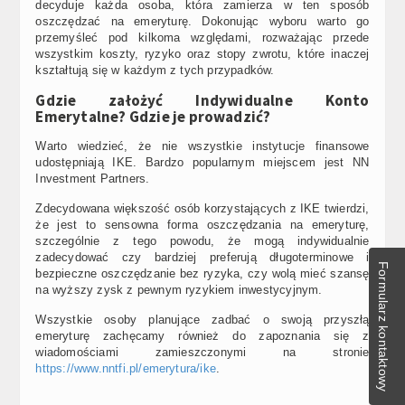
decyduje każda osoba, która zamierza w ten sposób
oszczędzać na emeryturę. Dokonując wyboru warto go
przemyśleć pod kilkoma względami, rozważając przede
wszystkim koszty, ryzyko oraz stopy zwrotu, które inaczej
kształtują się w każdym z tych przypadków.
Gdzie założyć Indywidualne Konto
Emerytalne? Gdzie je prowadzić?
Warto wiedzieć, że nie wszystkie instytucje finansowe
udostępniają IKE. Bardzo popularnym miejscem jest NN
Investment Partners.
Zdecydowana większość osób korzystających z IKE twierdzi,
że jest to sensowna forma oszczędzania na emeryturę,
szczególnie z tego powodu, że mogą indywidualnie
zadecydować czy bardziej preferują długoterminowe i
Formularz kontaktowy
bezpieczne oszczędzanie bez ryzyka, czy wolą mieć szansę
na wyższy zysk z pewnym ryzykiem inwestycyjnym.
Wszystkie osoby planujące zadbać o swoją przyszłą
emeryturę zachęcamy również do zapoznania się z
wiadomościami zamieszczonymi na stronie
https://www.nntfi.pl/emerytura/ike
.