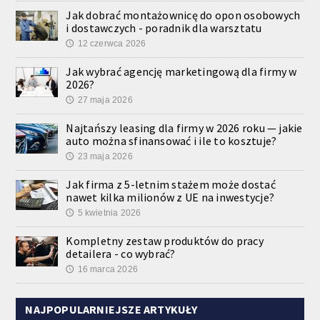
Jak dobrać montażownicę do opon osobowych
i dostawczych - poradnik dla warsztatu
12 czerwca 2026
🕔
Jak wybrać agencję marketingową dla firmy w
2026?
27 maja 2026
🕔
Najtańszy leasing dla firmy w 2026 roku — jakie
auto można sfinansować i ile to kosztuje?
23 maja 2026
🕔
Jak firma z 5-letnim stażem może dostać
nawet kilka milionów z UE na inwestycje?
5 kwietnia 2026
🕔
Kompletny zestaw produktów do pracy
detailera - co wybrać?
16 marca 2026
🕔
NAJPOPULARNIEJSZE ARTYKUŁY