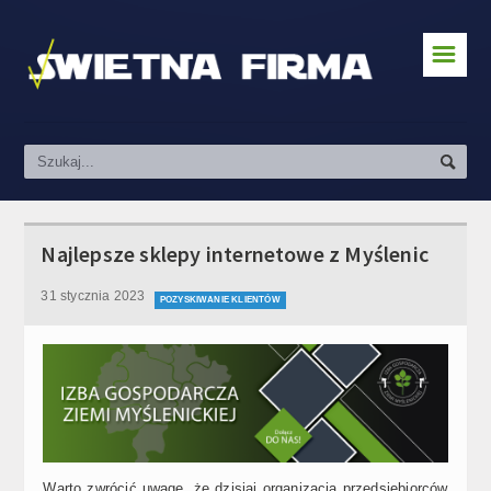
☰
Zakładanie działalności
Prawo & Podatki
Pozyskiwanie klientów
Kredyty i finanse
Najlepsze sklepy internetowe z Myślenic
Prowadzenie firmy
31 stycznia 2023
POZYSKIWANIE KLIENTÓW
Social Media & Marketing
Kursy
Praca
Warto zwrócić uwagę, że dzisiaj organizacja przedsiębiorców