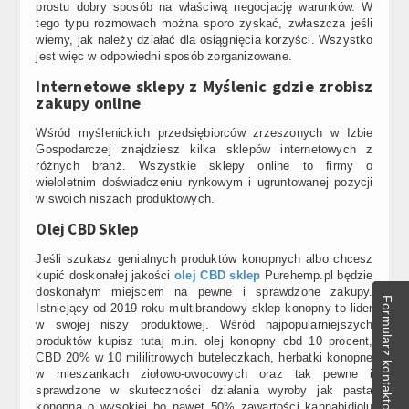
prostu dobry sposób na właściwą negocjację warunków. W
tego typu rozmowach można sporo zyskać, zwłaszcza jeśli
wiemy, jak należy działać dla osiągnięcia korzyści. Wszystko
jest więc w odpowiedni sposób zorganizowane.
Internetowe sklepy z Myślenic gdzie zrobisz
zakupy online
Wśród myślenickich przedsiębiorców zrzeszonych w Izbie
Gospodarczej znajdziesz kilka sklepów internetowych z
różnych branż. Wszystkie sklepy online to firmy o
wieloletnim doświadczeniu rynkowym i ugruntowanej pozycji
w swoich niszach produktowych.
Olej CBD Sklep
Jeśli szukasz genialnych produktów konopnych albo chcesz
kupić doskonałej jakości
olej CBD sklep
Purehemp.pl będzie
doskonałym miejscem na pewne i sprawdzone zakupy.
Formularz kontaktowy
Istniejący od 2019 roku multibrandowy sklep konopny to lider
w swojej niszy produktowej. Wśród najpopularniejszych
produktów kupisz tutaj m.in. olej konopny cbd 10 procent,
CBD 20% w 10 mililitrowych buteleczkach, herbatki konopne
w mieszankach ziołowo-owocowych oraz tak pewne i
sprawdzone w skuteczności działania wyroby jak pasta
konopna o wysokiej bo nawet 50% zawartości kannabidiolu