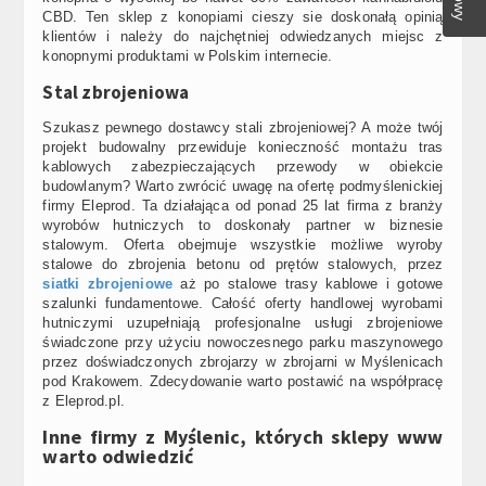
CBD. Ten sklep z konopiami cieszy sie doskonałą opinią
klientów i należy do najchętniej odwiedzanych miejsc z
konopnymi produktami w Polskim internecie.
Stal zbrojeniowa
Szukasz pewnego dostawcy stali zbrojeniowej? A może twój
projekt budowalny przewiduje konieczność montażu tras
kablowych zabezpieczających przewody w obiekcie
budowlanym? Warto zwrócić uwagę na ofertę podmyślenickiej
firmy Eleprod. Ta działająca od ponad 25 lat firma z branży
wyrobów hutniczych to doskonały partner w biznesie
stalowym. Oferta obejmuje wszystkie możliwe wyroby
stalowe do zbrojenia betonu od prętów stalowych, przez
siatki zbrojeniowe
aż po stalowe trasy kablowe i gotowe
szalunki fundamentowe. Całość oferty handlowej wyrobami
hutniczymi uzupełniają profesjonalne usługi zbrojeniowe
świadczone przy użyciu nowoczesnego parku maszynowego
przez doświadczonych zbrojarzy w zbrojarni w Myślenicach
pod Krakowem. Zdecydowanie warto postawić na współpracę
z Eleprod.pl.
Inne firmy z Myślenic, których sklepy www
warto odwiedzić