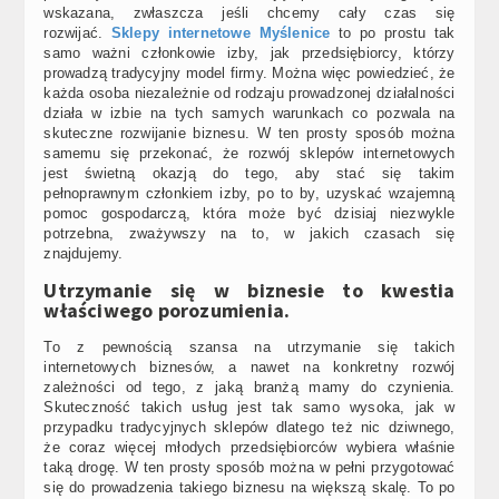
wskazana, zwłaszcza jeśli chcemy cały czas się
rozwijać.
Sklepy internetowe Myślenice
to po prostu tak
samo ważni członkowie izby, jak przedsiębiorcy, którzy
prowadzą tradycyjny model firmy. Można więc powiedzieć, że
każda osoba niezależnie od rodzaju prowadzonej działalności
działa w izbie na tych samych warunkach co pozwala na
skuteczne rozwijanie biznesu. W ten prosty sposób można
samemu się przekonać, że rozwój sklepów internetowych
jest świetną okazją do tego, aby stać się takim
pełnoprawnym członkiem izby, po to by, uzyskać wzajemną
pomoc gospodarczą, która może być dzisiaj niezwykle
potrzebna, zważywszy na to, w jakich czasach się
znajdujemy.
Utrzymanie się w biznesie to kwestia
właściwego porozumienia.
To z pewnością szansa na utrzymanie się takich
internetowych biznesów, a nawet na konkretny rozwój
zależności od tego, z jaką branżą mamy do czynienia.
Skuteczność takich usług jest tak samo wysoka, jak w
przypadku tradycyjnych sklepów dlatego też nic dziwnego,
że coraz więcej młodych przedsiębiorców wybiera właśnie
taką drogę. W ten prosty sposób można w pełni przygotować
się do prowadzenia takiego biznesu na większą skalę. To po