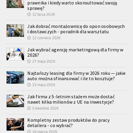
prawnika i kiedy warto skonsultować swoją
sprawę?
12 lipca 2026
🕔
Jak dobrać montażownicę do opon osobowych
i dostawczych - poradnik dla warsztatu
12 czerwca 2026
🕔
Jak wybrać agencję marketingową dla firmy w
2026?
27 maja 2026
🕔
Najtańszy leasing dla firmy w 2026 roku — jakie
auto można sfinansować i ile to kosztuje?
23 maja 2026
🕔
Jak firma z 5-letnim stażem może dostać
nawet kilka milionów z UE na inwestycje?
5 kwietnia 2026
🕔
Kompletny zestaw produktów do pracy
detailera - co wybrać?
16 marca 2026
🕔