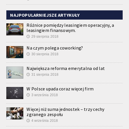
NAJPOPULARNIEJSZE ARTYKUŁY
Różnice pomiędzy leasingiem operacyjny, a
leasingiem finansowym.
29 sierpnia 2018
🕔
Na czym polega coworking?
30 sierpnia 2018
🕔
Największa reforma emerytalna od lat
31 sierpnia 2018
🕔
W Polsce upada coraz więcej firm
3 września 2018
🕔
Więcej niż suma jednostek – trzy cechy
zgranego zespołu
4 września 2018
🕔