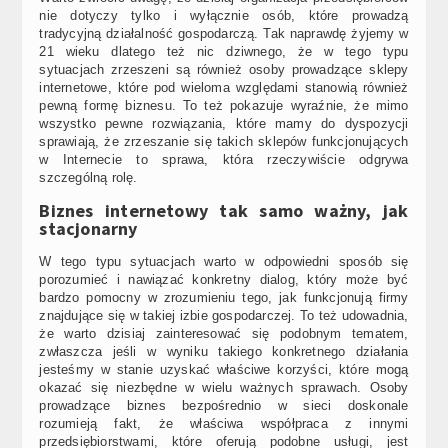
nie dotyczy tylko i wyłącznie osób, które prowadzą
tradycyjną działalność gospodarczą. Tak naprawdę żyjemy w
21 wieku dlatego też nic dziwnego, że w tego typu
sytuacjach zrzeszeni są również osoby prowadzące sklepy
internetowe, które pod wieloma względami stanowią również
pewną formę biznesu. To też pokazuje wyraźnie, że mimo
wszystko pewne rozwiązania, które mamy do dyspozycji
sprawiają, że zrzeszanie się takich sklepów funkcjonujących
w Internecie to sprawa, która rzeczywiście odgrywa
szczególną rolę.
Biznes internetowy tak samo ważny, jak
stacjonarny
W tego typu sytuacjach warto w odpowiedni sposób się
porozumieć i nawiązać konkretny dialog, który może być
bardzo pomocny w zrozumieniu tego, jak funkcjonują firmy
znajdujące się w takiej izbie gospodarczej. To też udowadnia,
że warto dzisiaj zainteresować się podobnym tematem,
zwłaszcza jeśli w wyniku takiego konkretnego działania
jesteśmy w stanie uzyskać właściwe korzyści, które mogą
okazać się niezbędne w wielu ważnych sprawach. Osoby
prowadzące biznes bezpośrednio w sieci doskonale
rozumieją fakt, że właściwa współpraca z innymi
przedsiębiorstwami, które oferują podobne usługi, jest